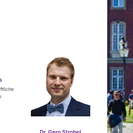
s
tliche
s
Dr. Gero Strobel