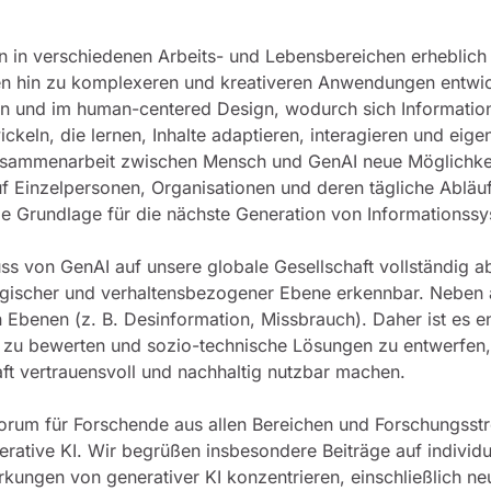
ren in verschiedenen Arbeits- und Lebensbereichen erhebli
ben hin zu komplexeren und kreativeren Anwendungen entwi
n und im human-centered Design, wodurch sich Informatio
eln, die lernen, Inhalte adaptieren, interagieren und eige
 Zusammenarbeit zwischen Mensch und GenAI neue Möglich
f Einzelpersonen, Organisationen und deren tägliche Abläu
die Grundlage für die nächste Generation von Informationss
uss von GenAI auf unsere globale Gesellschaft vollständig a
gischer und verhaltensbezogener Ebene erkennbar. Neben al
 Ebenen (z. B. Desinformation, Missbrauch). Daher ist es e
 zu bewerten und sozio-technische Lösungen zu entwerfen,
aft vertrauensvoll und nachhaltig nutzbar machen.
Forum für Forschende aus allen Bereichen und Forschungsst
tive KI. Wir begrüßen insbesondere Beiträge auf individuel
rkungen von generativer KI konzentrieren, einschließlich n